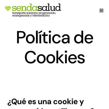
Skip
to
Togg
Navi
content
Política de
Q
Cookies
C
P
¿Qué es una cookie y